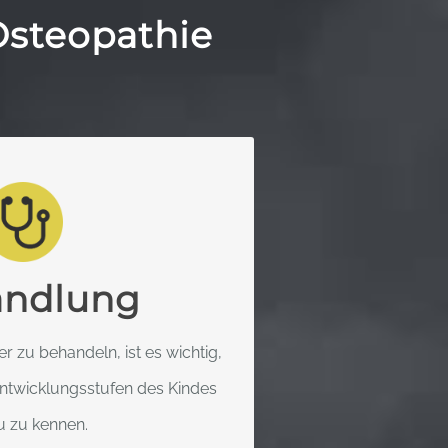
Osteopathie
ESELLSCHAFT FÜR
OSTEOPATHIE
ensorische, emotionale und
ndlung
g des Kindes ist notwendig, um
 behandeln zu können.
 zu behandeln, ist es wichtig,
Entwicklungsstufen des Kindes
 ERFAHREN
 zu kennen.