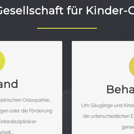
esellschaft für Kinder-
LSCHAFT FÜR
DEUTSCHE G
EOPATHIE
KINDER-
and
gierten Vorstand und
Das Wissen um die s
Beha
eren wir die Öffentlichkeit
neurologische Entwicklun
iatrischen Osteopathie,
derosteopathie.
Kinder adäquat
Um Säuglinge und Kinder
ngen oder die Förderung
die unterschiedlichen 
interdisziplinärer
AHREN
MEHR
genau
eit...