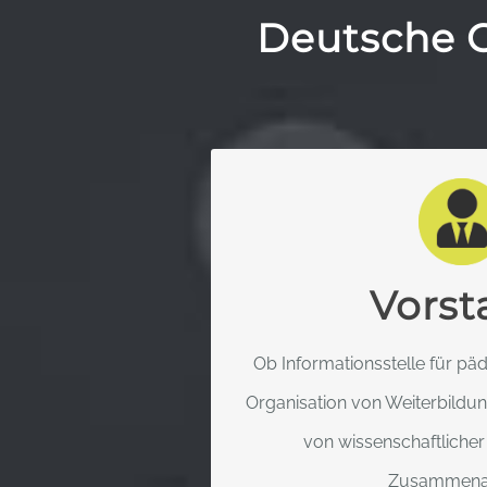
Deutsche G
DEUTSCHE GESEL
KINDER-OST
Vorst
gemeinsam mit einem enga
tatkräftigen Mitgliedern informi
Ob Informationsstelle für päd
und Kollegen über Kin
Organisation von Weiterbildu
von wissenschaftlicher 
MEHR ERF
Zusammenarb