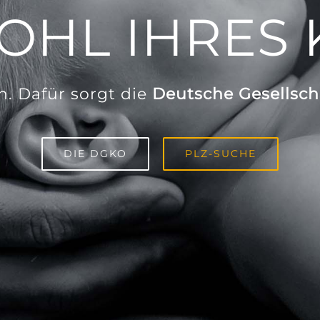
OHL IHRES 
n. Dafür sorgt die
Deutsche Gesellsch
DIE DGKO
PLZ-SUCHE