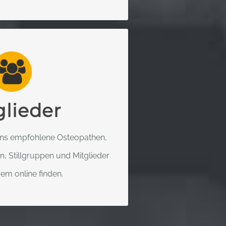
ESELLSCHAFT FÜR
OSTEOPATHIE
ren Ort oder Ihre Postleitzahl in
glieder
n Sie sämtliche Treffer inklusive
nen in Ihrem Suchradius.
uns empfohlene Osteopathen,
 Stillgruppen und Mitglieder
 ERFAHREN
m online finden.