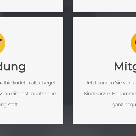
LSCHAFT FÜR
DEUTSCHE G
EOPATHIE
KINDER-
diatric Osteopathy (INPO)
Geben Sie dazu einfach Ih
dung
Mit
rarbeitet, die in der
die Suche ein. Schon sehe
 sein sollten.
Kontaktinformatio
thie findet in aller Regel
Jetzt können Sie von 
ss an eine osteopathische
Kinderärzte, Hebammen,
AHREN
MEHR
g statt.
ganz beque