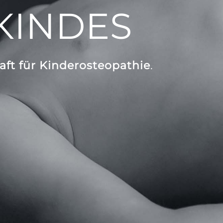
KINDES
aft für Kinderosteopathie
.