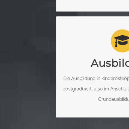
DEUTSCHE GESEL
KINDER-OST
Das International Network of Pe
Ausbil
hat Schlüsselkompentenzen e
Ausbildung enthalten
Die Ausbildung in Kinderosteopa
postgraduiert, also im Anschlu
MEHR ERF
Grundausbildun